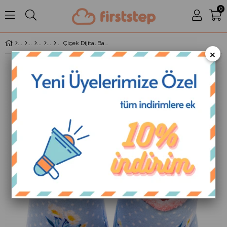
0
Çiçek Dijital Baskılı Mavi Ev Botu-F-825
×