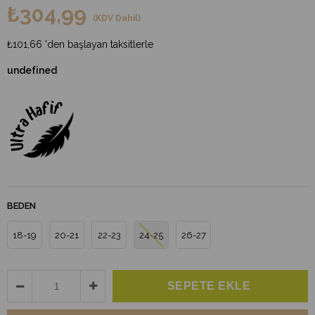
₺304,99
(KDV Dahil)
₺101,66
'den başlayan taksitlerle
undefined
BEDEN
18-19
20-21
22-23
24-25
26-27