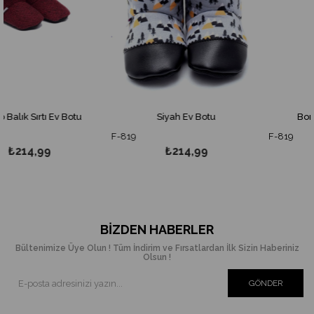
 Ev Botu
Siyah Ev Botu
Bordo Kadife E
F-819
F-819
₺214,99
₺214,99
BIZDEN HABERLER
Bültenimize Üye Olun ! Tüm İndirim ve Fırsatlardan İlk Sizin Haberiniz
Olsun !
GÖNDER