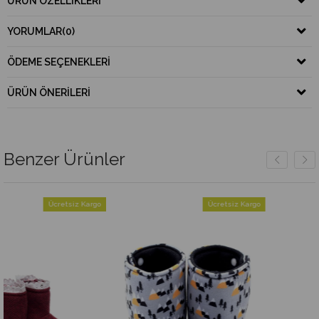
ÜRÜN ÖZELLIKLERI
YORUMLAR
(0)
ÖDEME SEÇENEKLERI
ÜRÜN ÖNERILERI
Benzer Ürünler
cretsiz Kargo
Ücretsiz Kargo
Ü