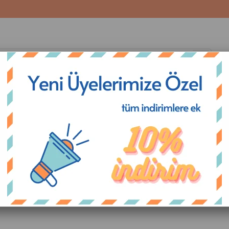
CUK (25-30)
AKSESUAR
OUTLET
BLOG
akkabısı
>
Çizgili Ananas Kız Çocuk Kaydırmaz Tabanlı Deniz Ayakkabısı
Çizgili Ananas Kız Çocuk Kaydırmaz Tabanlı Deniz Aya
(F-7000)