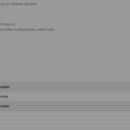
ruyucu tabana sahiptir.
atmayınız
meler kullanılarak üretilmiştir.
yester
ermo
yester