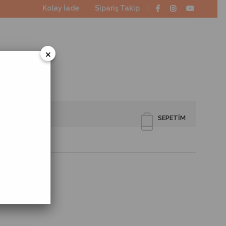
Kolay İade
Sipariş Takip
×
SEPETIM
kkabısı