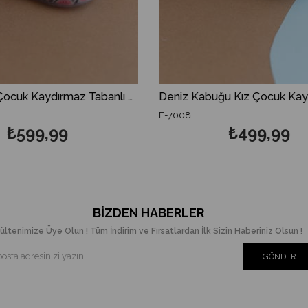
Deniz Kabuğu Kız Çocuk Kaydırmaz Tabanlı Deniz Ayakkabısı
-7008
F-7006
₺499,99
₺5
BIZDEN HABERLER
ültenimize Üye Olun ! Tüm İndirim ve Fırsatlardan İlk Sizin Haberiniz Olsun !
GÖNDER