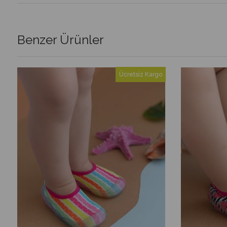
Benzer Ürünler
cretsiz Kargo
Ücretsiz Kargo