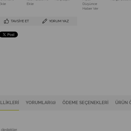
Ekle
Ekle
Düşünce
Haber Ver
TAVSIYE ET
YORUM YAZ
LLIKLERI
YORUMLAR
(0)
ÖDEME SEÇENEKLERI
ÜRÜN Ö
 destekler.