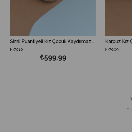
Simli Puantiyeli Kız Çocuk Kaydırmaz Tabanlı Deniz Ayakkabısı
Karpuz Kız Çocuk Kaydırmaz Tabanlı Deniz Ayakkabısı
F-7009
F
₺599,99
B