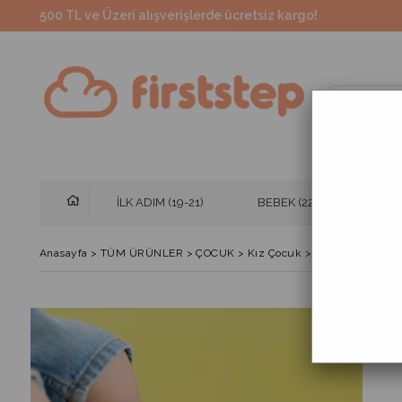
500 TL ve Üzeri alışverişlerde ücretsiz kargo!
İLK ADIM (19-21)
BEBEK (22-25)
ÇO
Anasayfa
>
TÜM ÜRÜNLER
>
ÇOCUK
>
Kız Çocuk
>
Deniz/Havuz Ay