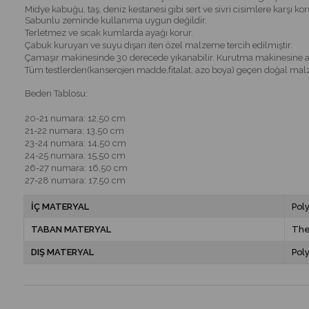
Midye kabuğu, taş, deniz kestanesi gibi sert ve sivri cisimlere karşı ko
Sabunlu zeminde kullanıma uygun değildir.
Terletmez ve sıcak kumlarda ayağı korur.
Çabuk kuruyan ve suyu dışarı iten özel malzeme tercih edilmiştir.
Çamaşır makinesinde 30 derecede yıkanabilir. Kurutma makinesine 
Tüm testlerden(kanserojen madde,fitalat, azo boya) geçen doğal malze
Beden Tablosu:
20-21 numara: 12,50 cm
21-22 numara: 13,50 cm
23-24 numara: 14,50 cm
24-25 numara: 15,50 cm
26-27 numara: 16,50 cm
27-28 numara: 17,50 cm
İÇ MATERYAL
Pol
TABAN MATERYAL
Th
DIŞ MATERYAL
Pol