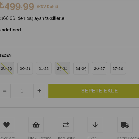
₺499,99
(KDV Dahil)
₺166,66
'den başlayan taksitlerle
undefined
BEDEN
28-29
20-21
21-22
23-24
24-25
26-27
27-28
Favorilere
İstek Listeme
Karşılaştır
Fiyat
Kargo Bedav