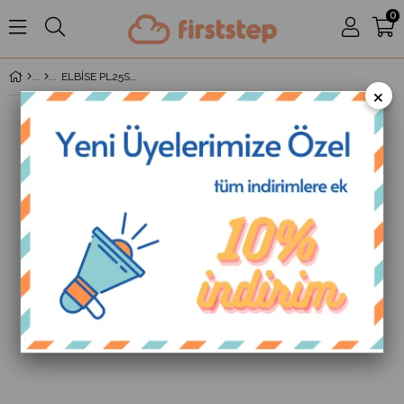
0
ELBİSE PL25SCM263090125-SARI-PL25
×