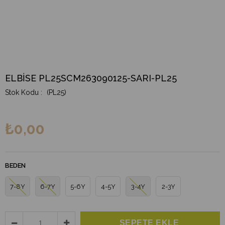
ELBİSE PL25SCM263090125-SARI-PL25
(PL25)
₺0,00
BEDEN
7-8Y
6-7Y
5-6Y
4-5Y
3-4Y
2-3Y