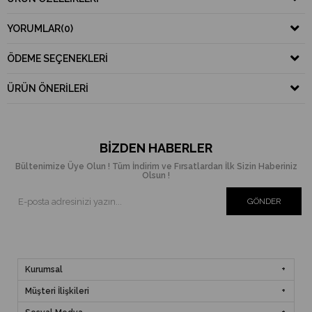
YORUMLAR
(0)
ÖDEME SEÇENEKLERI
ÜRÜN ÖNERILERI
BIZDEN HABERLER
Bültenimize Üye Olun ! Tüm İndirim ve Fırsatlardan İlk Sizin Haberiniz
Olsun !
GÖNDER
Kurumsal
Müşteri İlişkileri