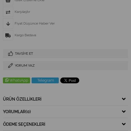
İstek Listeme Ekle
Karşılaştır
Fiyat Düşünce Haber Ver
Kargo Bedava
TAVSIYE ET
YORUM YAZ
WhatsApp
Telegram
ÜRÜN ÖZELLIKLERI
YORUMLAR
(0)
ÖDEME SEÇENEKLERI