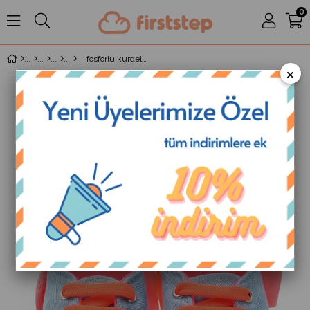
0
fosforlu kurdele patik pembe
×