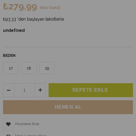
₺279,99
(KDV Dahil)
₺93,33
'den başlayan taksitlerle
undefined
BEDEN
17
18
19
Favorilere Ekle