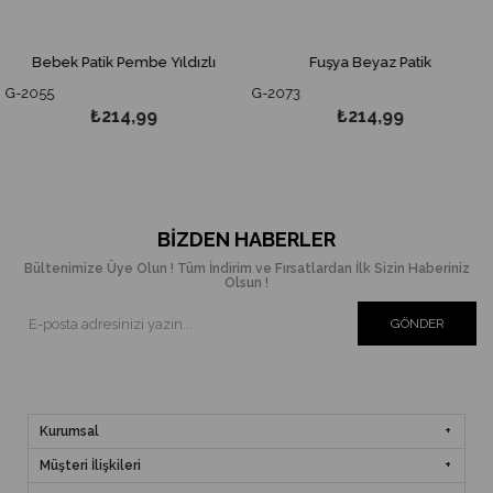
Bebek Patik Pembe Yıldızlı
Fuşya Beyaz Patik
2055
G-2073
G-
₺214,99
₺214,99
BIZDEN HABERLER
Bültenimize Üye Olun ! Tüm İndirim ve Fırsatlardan İlk Sizin Haberiniz
Olsun !
GÖNDER
Kurumsal
Müşteri İlişkileri