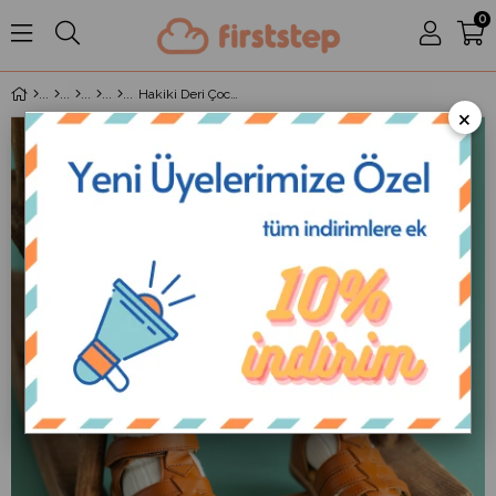
0
Hakiki Deri Çocuk Sandalet Kahverengi D-464
×