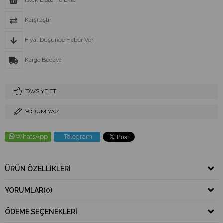
İstek Listeme Ekle
Karşılaştır
Fiyat Düşünce Haber Ver
Kargo Bedava
TAVSIYE ET
YORUM YAZ
WhatsApp
Telegram
ÜRÜN ÖZELLIKLERI
YORUMLAR
(0)
ÖDEME SEÇENEKLERI