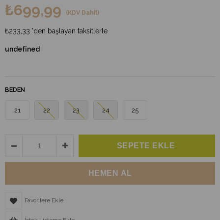
₺699,99
(KDV Dahil)
₺233,33
'den başlayan taksitlerle
undefined
BEDEN
21
22
23
24
25
Favorilere Ekle