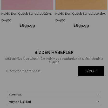
Hakiki Deri Çocuk Sandalet Gümüş-D-466
Hakiki Deri Çocuk Sandalet Kahverengi D-466
-466
D-466
D
₺699,99
₺699,99
BIZDEN HABERLER
Bültenimize Üye Olun ! Tüm İndirim ve Fırsatlardan İlk Sizin Haberiniz
Olsun !
GÖNDER
Kurumsal
Müşteri İlişkileri