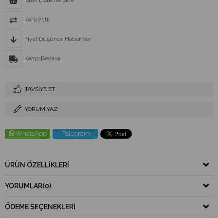
İstek Listeme Ekle
Karşılaştır
Fiyat Düşünce Haber Ver
Kargo Bedava
TAVSIYE ET
YORUM YAZ
WhatsApp
Telegram
ÜRÜN ÖZELLIKLERI
YORUMLAR
(0)
ÖDEME SEÇENEKLERI