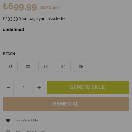
₺699,99
(KDV Dahil)
₺233,33
'den başlayan taksitlerle
undefined
BEDEN
21
22
23
24
25
Favorilere Ekle