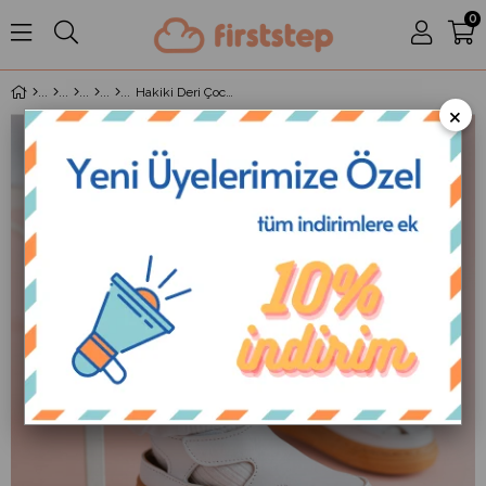
0
Hakiki Deri Çocuk Sandalet Krem D-466
×