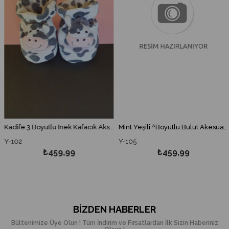
Kadife 3 Boyutlu İnek Kafacık Aksesuarlı Unisex Bebek Ayakkabısı
Mint Yeşili ^Boyutlu Bulut Akesuarlı Unisex Bebek Patiği
Y-102
Y-105
₺459,99
₺459,99
BIZDEN HABERLER
Bültenimize Üye Olun ! Tüm İndirim ve Fırsatlardan İlk Sizin Haberiniz