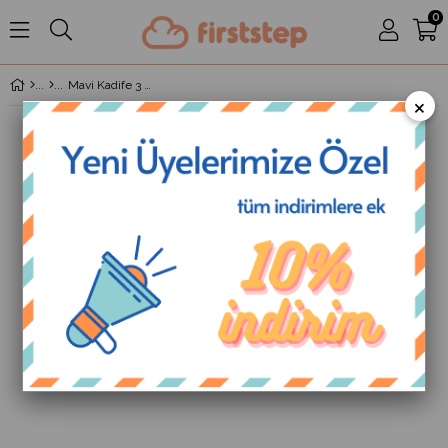
0
Mavi Kadife 3 Boyutlu Ayıcık Kafacıklı Erkek Bebek Ayakkabısı
×