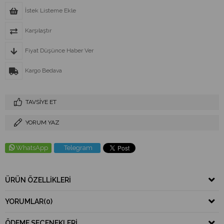
İstek Listeme Ekle
Karşılaştır
Fiyat Düşünce Haber Ver
Kargo Bedava
TAVSIYE ET
YORUM YAZ
WhatsApp
Telegram
ÜRÜN ÖZELLIKLERI
YORUMLAR
(0)
ÖDEME SEÇENEKLERI