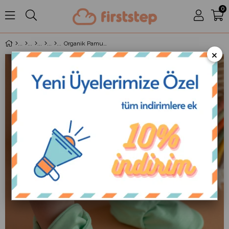
0
Organik Pamuk Kaydırmaz Taban Çıtçıtlı Açık Yeşil Panduf
×