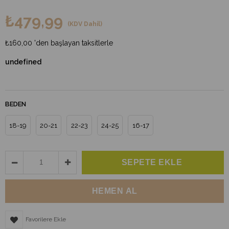
₺479,99
(KDV Dahil)
₺160,00
'den başlayan taksitlerle
undefined
BEDEN
18-19
20-21
22-23
24-25
16-17
Favorilere Ekle