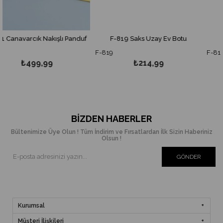
k Nakışlı Panduf
F-819 Saks Uzay Ev Botu
F-819 Sarı T
F-819
F-819
9,99
₺214,99
₺21
BIZDEN HABERLER
Bültenimize Üye Olun ! Tüm İndirim ve Fırsatlardan İlk Sizin Haberiniz
Olsun !
GÖNDER
Kurumsal
Müşteri İlişkileri