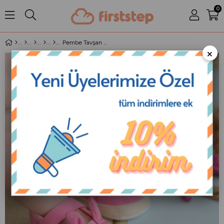
0
Pembe Tavşan Kız Bebek Cırtcırtlı Babet Patik
×