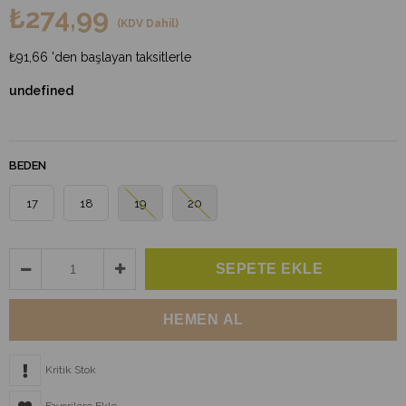
₺274,99
(KDV Dahil)
₺91,66
'den başlayan taksitlerle
undefined
BEDEN
17
18
19
20
Kritik Stok