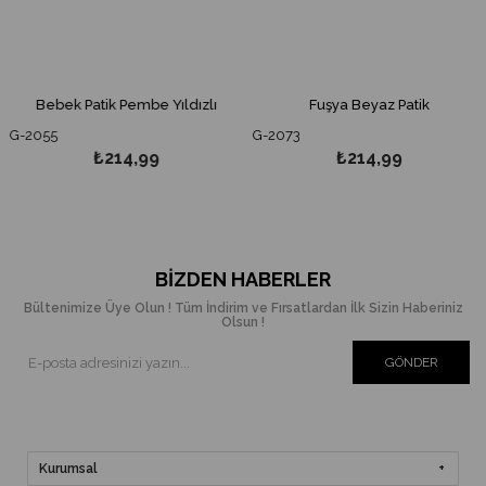
Bebek Patik Pembe Yıldızlı
Fuşya Beyaz Patik
G-2055
G-2073
₺214,99
₺214,99
BIZDEN HABERLER
Bültenimize Üye Olun ! Tüm İndirim ve Fırsatlardan İlk Sizin Haberiniz
Olsun !
GÖNDER
Kurumsal