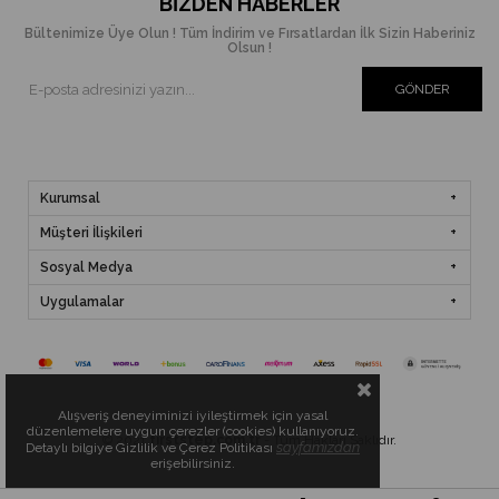
BIZDEN HABERLER
Bültenimize Üye Olun ! Tüm İndirim ve Fırsatlardan İlk Sizin Haberiniz
Olsun !
GÖNDER
Kurumsal
Müşteri İlişkileri
Sosyal Medya
Uygulamalar
Alışveriş deneyiminizi iyileştirmek için yasal
düzenlemelere uygun çerezler (cookies) kullanıyoruz.
© 2021
firststep
.com.tr
- Tüm Hakları Saklıdır.
sayfamızdan
Detaylı bilgiye Gizlilik ve Çerez Politikası
erişebilirsiniz.