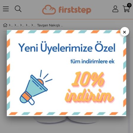
0
Tavşan Nakışlı Gümüş Rugan Patik
×